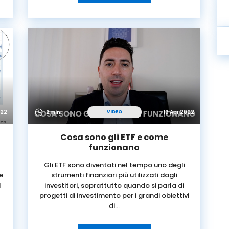
022
16 Apr 2022
VIDEO
2 min
Cosa sono gli ETF e come
funzionano
Gli ETF sono diventati nel tempo uno degli
e
strumenti finanziari più utilizzati dagli
l
investitori, soprattutto quando si parla di
progetti di investimento per i grandi obiettivi
di…