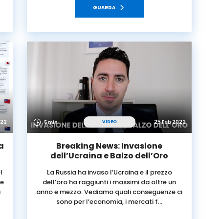
GUARDA
022
25 Feb 2022
VIDEO
5 min
a
Breaking News: Invasione
dell’Ucraina e Balzo dell’Oro
l
La Russia ha invaso l’Ucraina e il prezzo
he
dell’oro ha raggiunti i massimi da oltre un
i
anno e mezzo. Vediamo quali conseguenze ci
sono per l’economia, i mercati f…