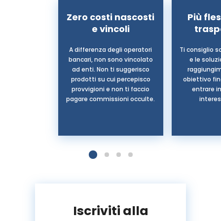
Zero costi nascosti
Più fles
e vincoli
tras
A differenza degli operatori
Ti consiglio s
bancari, non sono vincolato
e le soluz
ad enti. Non ti suggerisco
raggiungim
prodotti su cui percepisco
obiettivo fi
provvigioni e non ti faccio
entrare in
pagare commissioni occulte.
interes
Iscriviti alla