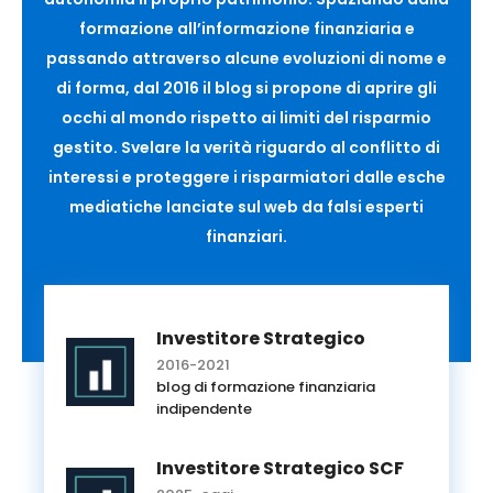
formazione all’informazione finanziaria e
passando attraverso alcune evoluzioni di nome e
di forma, dal 2016 il blog si propone di aprire gli
occhi al mondo rispetto ai limiti del risparmio
gestito. Svelare la verità riguardo al conflitto di
interessi e proteggere i risparmiatori dalle esche
mediatiche lanciate sul web da falsi esperti
finanziari.
Investitore Strategico
2016-2021
blog di formazione finanziaria
indipendente
Investitore Strategico SCF