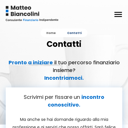
Home
Contatti
Contatti
Pronto a iniziare
il tuo percorso finanziario
insieme?
Incontriamoci.
Scrivimi per fissare un
incontro
conoscitivo.
Ma anche se hai domande riguardo alla mia
professione e ai servizi che posso offrirti. Sarò felice