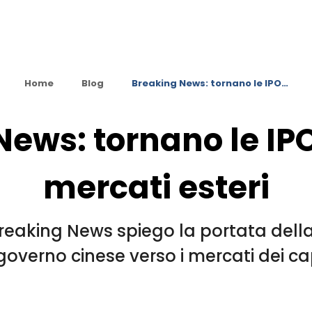
Home
Blog
Breaking News: tornano le IPO…
ews: tornano le IPO
mercati esteri
eaking News spiego la portata della n
overno cinese verso i mercati dei capi