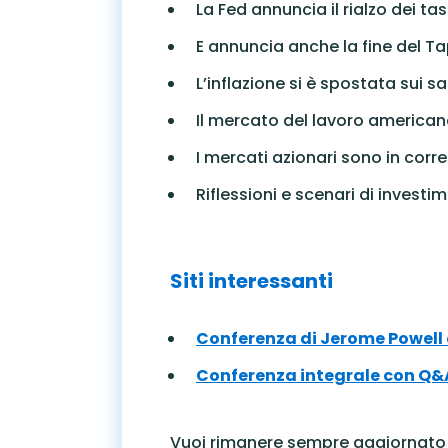
La Fed annuncia il rialzo dei tas
E annuncia anche la fine del T
L’inflazione si è spostata sui sa
Il mercato del lavoro americano
I mercati azionari sono in corr
Riflessioni e scenari di investi
Siti interessanti
Conferenza di Jerome Powell c
Conferenza integrale con Q&
Vuoi rimanere sempre aggiornato