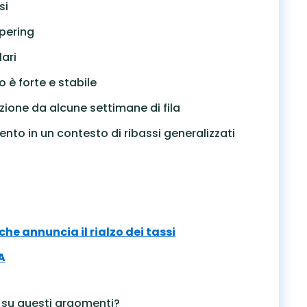
si
apering
lari
 è forte e stabile
ezione da alcune settimane di fila
mento in un contesto di ribassi generalizzati
he annuncia il rialzo dei tassi
A
 su questi argomenti?