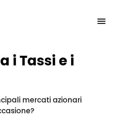
 i Tassi e i
ncipali mercati azionari
occasione?