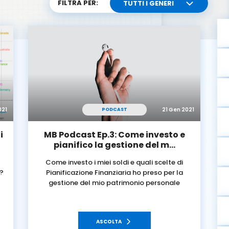
FILTRA PER:
TUTTI I GENERI
021
21 Gen 2021
PODCAST
i
MB Podcast Ep.3: Come investo e
pianifico la gestione del m…
Come investo i miei soldi e quali scelte di
e?
Pianificazione Finanziaria ho preso per la
gestione del mio patrimonio personale
ASCOLTA