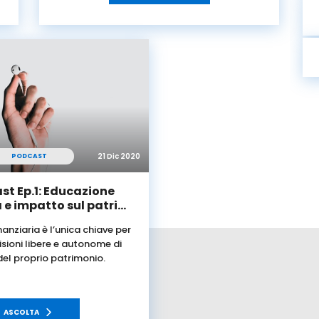
21 Dic 2020
PODCAST
st Ep.1: Educazione
 e impatto sul patri…
anziaria è l’unica chiave per
sioni libere e autonome di
del proprio patrimonio.
ASCOLTA