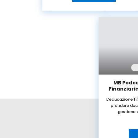
MB Podca
Finanziaria
L’educazione fin
prendere deci
gestione 