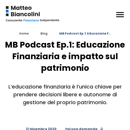
+
ESPANDI
Argomenti trattati nell’episodio
Home
Blog
MB Podcast Ep.1: Educazione F…
Siti interessanti
MB Podcast Ep.1: Educazione
Grafici interessanti
Finanziaria e impatto sul
+
ESPANDI
patrimonio
Argomenti
in questo articolo:
EDUCAZIONE FINANZIARIA
ETF
L’educazione finanziaria è l’unica chiave per
prendere decisioni libere e autonome di
FONDI COMUNI
INVESTIMENTI ASSICURATIVI
gestione del proprio patrimonio.
INVESTIMENTI AZIONARI
INVESTIMENTI IMMOBILIARI
21 Dicembre 2020
Fai una domanda