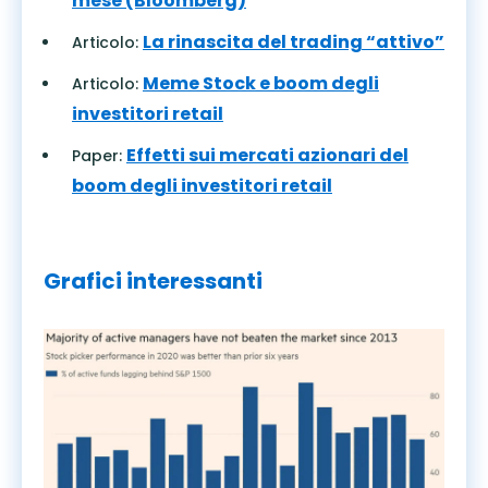
mese (Bloomberg)
La rinascita del trading “attivo”
Articolo:
Meme Stock e boom degli
Articolo:
investitori retail
Effetti sui mercati azionari del
Paper:
boom degli investitori retail
Grafici interessanti