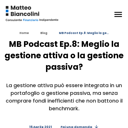
+
ESPANDI
Argomenti trattati nell’episodio
Home
Blog
MB Podcast Ep.8: Meglio la ge…
Siti interessanti
MB Podcast Ep.8: Meglio la
Grafici interessanti
gestione attiva o la gestione
+
ESPANDI
passiva?
Argomenti
in questo articolo:
ETF
FONDI COMUNI
La gestione attiva può essere integrata in un
portafoglio a gestione passiva, ma senza
INVESTIMENTI AZIONARI
INVESTIRE IN BORSA
comprare fondi inefficienti che non battono il
benchmark.
15 Aprile 2021
Fai una domanda