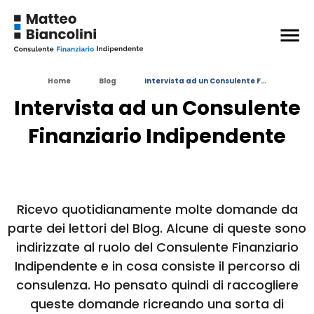
+
ESPANDI
Home
Blog
Intervista ad un Consulente F…
+
ESPANDI
Intervista ad un Consulente
Argomenti
in questo articolo:
Finanziario Indipendente
EDUCAZIONE FINANZIARIA
INVESTIRE IN BORSA
Ricevo quotidianamente molte domande da
parte dei lettori del Blog. Alcune di queste sono
indirizzate al ruolo del Consulente Finanziario
Indipendente e in cosa consiste il percorso di
consulenza. Ho pensato quindi di raccogliere
queste domande ricreando una sorta di