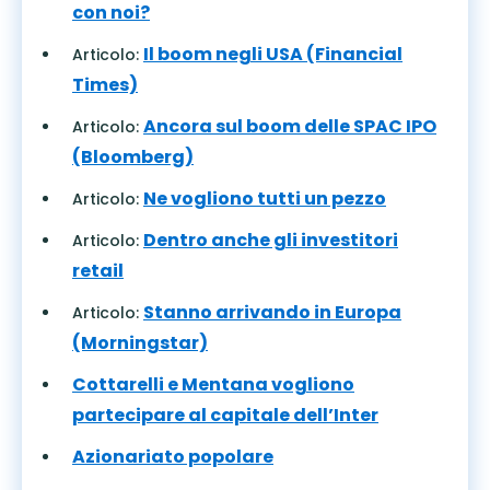
con noi?
Il boom negli USA (Financial
Articolo:
Times)
Ancora sul boom delle SPAC IPO
Articolo:
(Bloomberg)
Ne vogliono tutti un pezzo
Articolo:
Dentro anche gli investitori
Articolo:
retail
Stanno arrivando in Europa
Articolo:
(Morningstar)
Cottarelli e Mentana vogliono
partecipare al capitale dell’Inter
Azionariato popolare