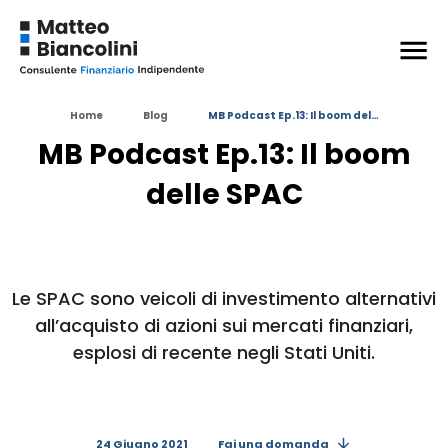
+
ESPANDI
Argomenti trattati nell’episodio
Home
Blog
MB Podcast Ep.13: Il boom del…
Siti interessanti
MB Podcast Ep.13: Il boom
Grafici interessanti
delle SPAC
+
ESPANDI
Argomenti
in questo articolo:
EDUCAZIONE FINANZIARIA
Le SPAC sono veicoli di investimento alternativi
all’acquisto di azioni sui mercati finanziari,
INVESTIMENTI AZIONARI
INVESTIRE IN BORSA
esplosi di recente negli Stati Uniti.
24 Giugno 2021
Fai una domanda