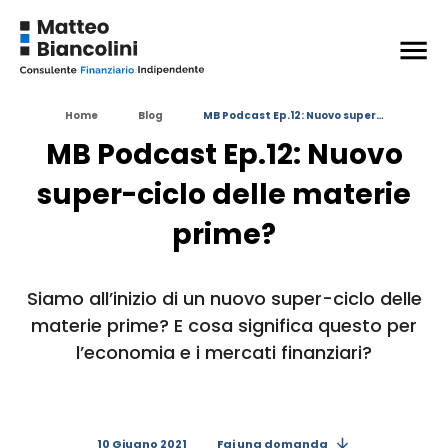
+
ESPANDI
Argomenti trattati nell’episodio
Home
Blog
MB Podcast Ep.12: Nuovo super…
Siti interessanti
MB Podcast Ep.12: Nuovo
Grafici interessanti
super-ciclo delle materie
+
ESPANDI
prime?
Argomenti
in questo articolo:
EDUCAZIONE FINANZIARIA
INVESTIRE IN BORSA
Siamo all’inizio di un nuovo super-ciclo delle
materie prime? E cosa significa questo per
l’economia e i mercati finanziari?
10 Giugno 2021
Fai una domanda