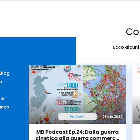
Co
Ecco alcuni 
 Blog
o
 e
anza.
03 Giu 2022
PODCAST
MB Podcast Ep.24: Dalla guerra
cinetica alla guerra commerc…