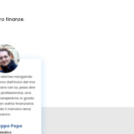
ro finanze.
o Matteo navigando
nno dall’inizio del mio
ario con lui, posso dire
 professionista, una
 competente, in grado
ni scelta finanziaria
o il mercato rema
contro.
eppe Pepe
Medico