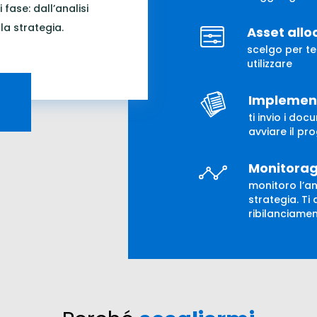
 fase: dall’analisi
la strategia.
Asset allo
scelgo per te
utilizzare
Implemen
ti invio i doc
avviare il pr
Monitorag
monitoro l’a
strategia. Ti
ribilanciamen