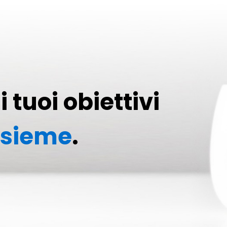
 tuoi obiettivi
nsieme
.