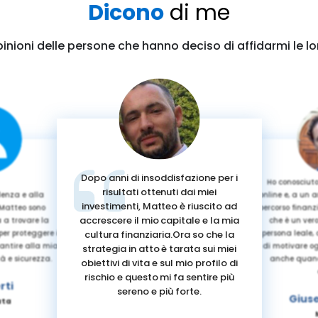
Dicono
di me
pinioni delle persone che hanno deciso di affidarmi le lo
Dopo anni di insoddisfazione per i
Ho conosciut
risultati ottenuti dai miei
lenza e alla
online e, a un a
investimenti, Matteo è riuscito ad
 Matteo sono
percorso finanzi
accrescere il mio capitale e la mia
 a trovare la
che è un vero
cultura finanziaria.Ora so che la
per proteggere il
persona leale,
antire alla mia
di motivare og
strategia in atto è tarata sui miei
à e sicurezza.
anche quand
obiettivi di vita e sul mio profilo di
rischio e questo mi fa sentire più
rti
sereno e più forte.
Gius
ata