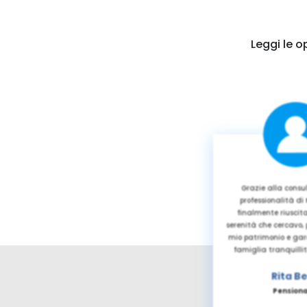
Leggi le o
Grazie alla consu
professionalità di
finalmente riuscita
serenità che cercavo, 
mio patrimonio e gar
famiglia tranquillit
Rita Be
Pension